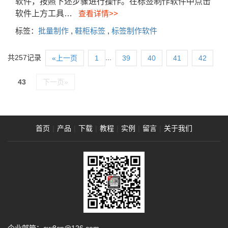
软件，按照下述步骤进行操作。在标签制作软件中点击
软件上方工具…
查看详情>>
标签：
批量制作
,
鞋柜标签
,
标签制作软件
共257记录
...
«上一页
1
39
40
41
42
43
下一页»
首页
|
产品
|
下载
|
教程
|
实例
|
留言
|
关于我们