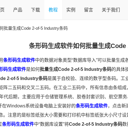
页
产品
下载
教程
实例
留言
关于我们
生成Code 2-of-5 Industry条码
条形码生成软件如何批量生成Code 2-of
用
条形码生成软件
中的数据对象类型“数据库导入”可以批量生成
形码生成软件
是如何
批量生成Code 2-of-5 Industry条码
的具体
2-of-5 Industry条码
是属于自校验、连续的数字型条码。工业
矩阵二五码和交叉二五码。在工业二五码中，所有信息由条组成
0年代后期，主要应用于仓储管理系统、胶卷封套识别、航空票
Windows系统设备电脑上安装好的
条形码生成软件
，点击新
息。注意的是标签纸张大小需要和打印机中标签纸张大小尺寸设
过
条形码生成软件
中“数据库设置”将
Code 2-of-5 Industry条码
数