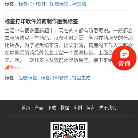
标签：
标签打印软件
,
医嘱标签
,
标签贴
标签打印软件如何制作医嘱标签
生活中有很多医药超市，现在的人都有防患意识。一般都会
去药店购买一些药品，以备不时之需。有时在药店备的药品
比较多，为了避免记不清、出现混淆，药房的工作人员都会
在你购买的药品外包装上贴一个医嘱标签。上面会提示你一
天几次，一次几支以及饭前还是饭后等。接下来给…
查看
详情>>
标签：
医嘱标签
,
标签打印软件
,
批量生成
首页
|
产品
|
下载
|
教程
|
实例
|
留言
|
关于我们