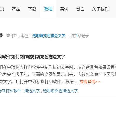
页
产品
下载
教程
实例
留言
关于我们
果
查询Tags标签：
透明填充色描边文字
，共有
1
条记录
印软件如何制作透明填充色描边文字
们在中琅标签打印软件中制作描边文字时，填充背景色如果设置
色为完全透明的，下面的底图能显示出来，应该怎么做？下面我
边文字。1. 打开中琅标签打印软件，根据…
查看详情>>
标签打印软件
,
描边文字
,
透明填充色描边文字