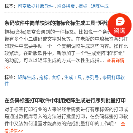
标签：
可变数据排版软件
,
堆叠拼版
,
摞标
,
矩阵生成
条码软件中简单快速的拖标套标生成工具“矩阵生成”
拖标(套标)是常会遇到的一种标签。比如说一个条码，后边
带有多个小二维码或文字对象等。在老版的中琅标签条码打
印软件中需要手动一个一个复制调整生成这些内容。操作比
较繁琐，在新版软件中，新添加了一个“生成矩阵”和“群组”
的功能。可以以矩阵生成的方式一次性生成指…
查看详情
>>
标签：
矩阵生成
,
拖标
,
套标
,
生成工具
,
序列号
,
条码打印软
件
在条码标签打印软件中利用矩阵生成进行序列批量打印
对于标签打印行业的人来说经常需要进行有序标签的打印或
是通过数据库导入的方法进行批量打印，在条码标签打印软
件中又该如何设置才能高效的完成批量打印的工作呢？
查
看详情>>