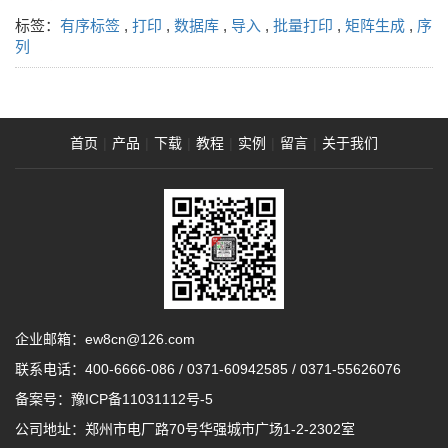
标签：
有序标签
,
打印
,
数据库
,
导入
,
批量打印
,
矩阵生成
,
序
列
首页
|
产品
|
下载
|
教程
|
实例
|
留言
|
关于我们
企业邮箱：ew8cn@126.com
联系电话：
400-6666-086
/
0371-60942585
/
0371-55626076
备案号：
豫ICP备11031112号-5
公司地址：郑州市电厂路70号华强城市广场1-2-2302室